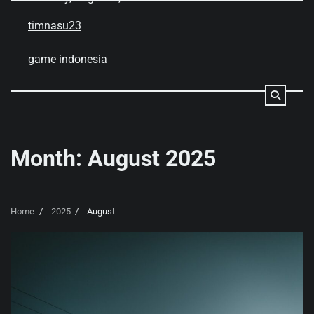
Skip
to
timnasu23
content
game indonesia
Month:
August 2025
Home
2025
August