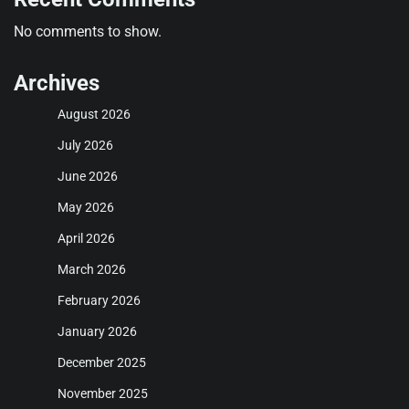
No comments to show.
Archives
August 2026
July 2026
June 2026
May 2026
April 2026
March 2026
February 2026
January 2026
December 2025
November 2025