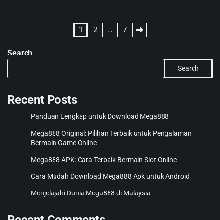
Posts
1
2
…
7
pagination
Search
Search
Recent Posts
Panduan Lengkap untuk Download Mega888
Mega888 Original: Pilihan Terbaik untuk Pengalaman
Bermain Game Online
Mega888 APK: Cara Terbaik Bermain Slot Online
Cara Mudah Download Mega888 Apk untuk Android
Menjelajahi Dunia Mega888 di Malaysia
Recent Comments