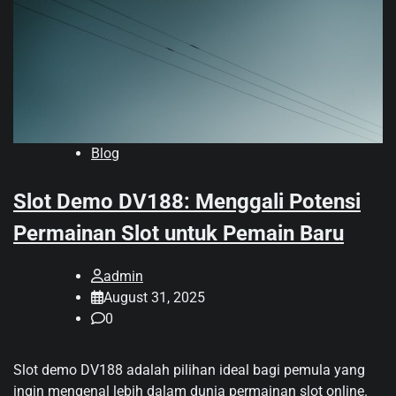
Blog
Slot Demo DV188: Menggali Potensi
Permainan Slot untuk Pemain Baru
admin
August 31, 2025
0
Slot demo DV188 adalah pilihan ideal bagi pemula yang
ingin mengenal lebih dalam dunia permainan slot online.