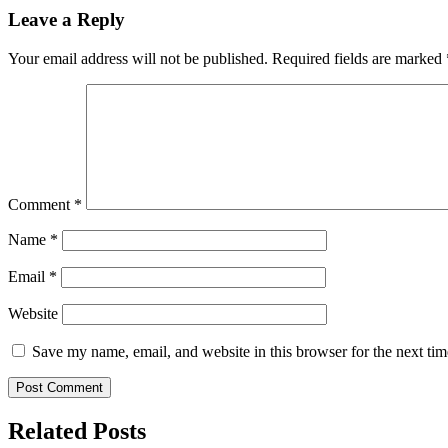
Leave a Reply
Your email address will not be published.
Required fields are marked
Comment
*
Name
*
Email
*
Website
Save my name, email, and website in this browser for the next ti
Related Posts