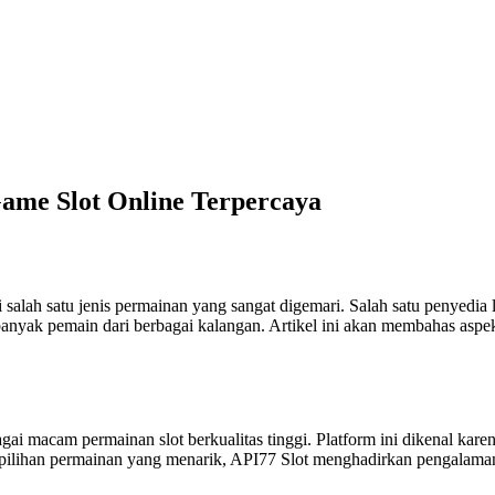
ame Slot Online Terpercaya
salah satu jenis permainan yang sangat digemari. Salah satu penyedia 
nyak pemain dari berbagai kalangan. Artikel ini akan membahas aspe
gai macam permainan slot berkualitas tinggi. Platform ini dikenal k
pilihan permainan yang menarik, API77 Slot menghadirkan pengala