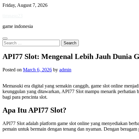
Skip
Friday, August 7, 2026
to
timnasu23
content
game indonesia
Search
for:
API77 Slot: Mengenal Lebih Jauh Dunia G
Posted on
March 6, 2026
by
admin
Memasuki era digital yang semakin canggih, game slot online menjadi 
keunggulan yang ditawarkan, API77 Slot mampu menarik perhatian ba
bagi para pencinta slot.
Apa Itu API77 Slot?
API77 Slot adalah platform game slot online yang menyediakan berba
pemain untuk bermain dengan tenang dan nyaman. Dengan beragam 