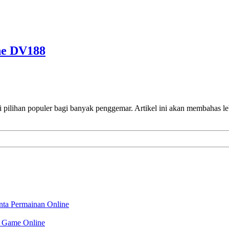
ine DV188
i pilihan populer bagi banyak penggemar. Artikel ini akan membahas le
nta Permainan Online
n Game Online