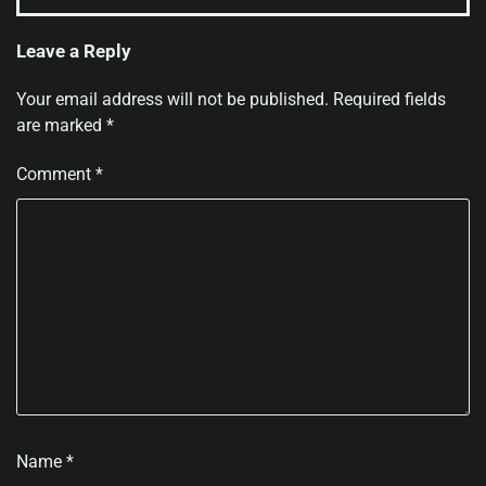
Leave a Reply
Your email address will not be published.
Required fields
are marked
*
Comment
*
Name
*