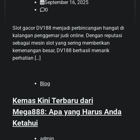
September 16, 2025
0
Slot gacor DV188 menjadi perbincangan hangat di
kalangan penggemar judi online. Dengan reputasi
sebagai mesin slot yang sering memberikan
kemenangan besar, DV188 berhasil menarik
perhatian […]
Blog
Kemas Kini Terbaru dari
Mega888: Apa yang Harus Anda
Ketahui
admin