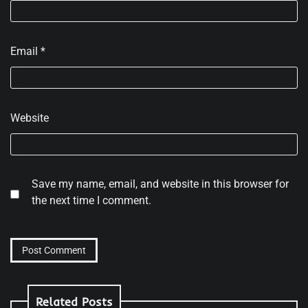
Email
*
Website
Save my name, email, and website in this browser for
the next time I comment.
Related Posts