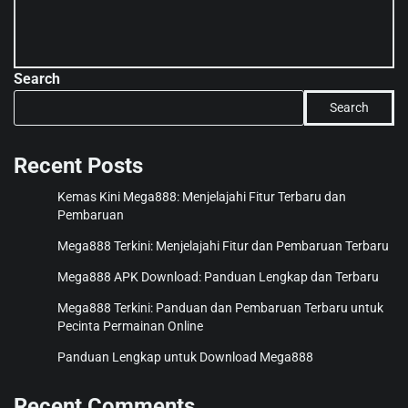
Search
Search
Recent Posts
Kemas Kini Mega888: Menjelajahi Fitur Terbaru dan
Pembaruan
Mega888 Terkini: Menjelajahi Fitur dan Pembaruan Terbaru
Mega888 APK Download: Panduan Lengkap dan Terbaru
Mega888 Terkini: Panduan dan Pembaruan Terbaru untuk
Pecinta Permainan Online
Panduan Lengkap untuk Download Mega888
Recent Comments