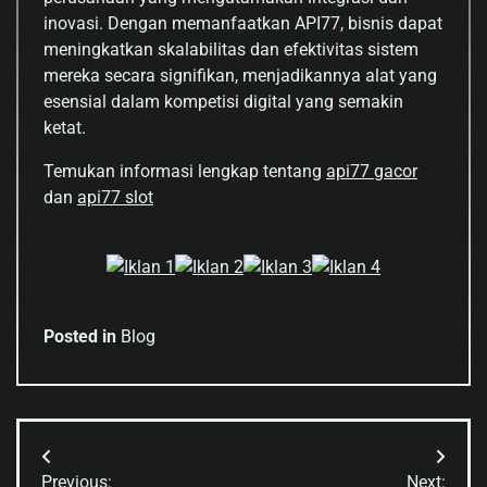
inovasi. Dengan memanfaatkan API77, bisnis dapat
meningkatkan skalabilitas dan efektivitas sistem
mereka secara signifikan, menjadikannya alat yang
esensial dalam kompetisi digital yang semakin
ketat.
Temukan informasi lengkap tentang
api77 gacor
dan
api77 slot
Posted in
Blog
Post
Previous:
Next: