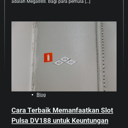
adalah Mega888. Bagi para pemula […]
Blog
Cara Terbaik Memanfaatkan Slot
Pulsa DV188 untuk Keuntungan