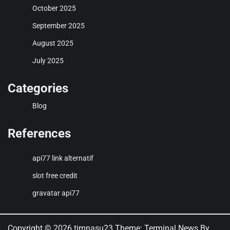
October 2025
September 2025
August 2025
July 2025
Categories
Blog
References
api77 link alternatif
slot free credit
gravatar api77
Copyright © 2026
timnasu23
Theme: Terminal News By