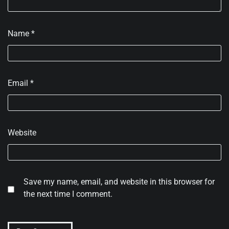
Name
*
Email
*
Website
Save my name, email, and website in this browser for
the next time I comment.