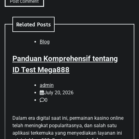
Related Posts
Blog
Panduan Komprehensif tentang
ID Test Mega888
admin
July 20, 2026
0
Dalam era digital saat ini, permainan kasino online
telah meningkat popularitasnya, dan salah satu
aplikasi terkemuka yang menyediakan layanan ini