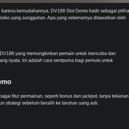
n karena kemudahannya. DV188 Slot Demo hadir sebagai pilih
isiko uang sungguhan. Apa yang sebenarnya ditawarkan oleh
lot DV188 yang memungkinkan pemain untuk mencoba dan
ang nyata. Ini adalah cara sempurna bagi pemula untuk
Demo
i fitur permainan, seperti bonus dan jackpot, tanpa tekanan
 strategi sebelum beralih ke taruhan uang asli.