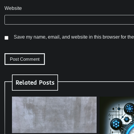
Website
Save my name, email, and website in this browser for the
Related Posts