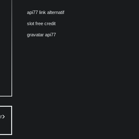
api77 link alternatif
slot free credit
gravatar api77
r