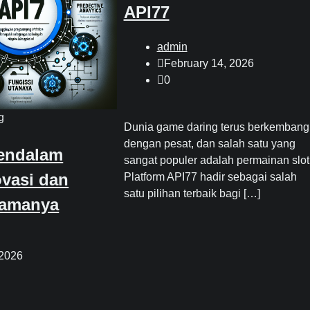
API77
admin
February 14, 2026
0
g
Dunia game daring terus berkembang
dengan pesat, dan salah satu yang
endalam
sangat populer adalah permainan slot
ovasi dan
Platform API77 hadir sebagai salah
satu pilihan terbaik bagi […]
tamanya
 2026