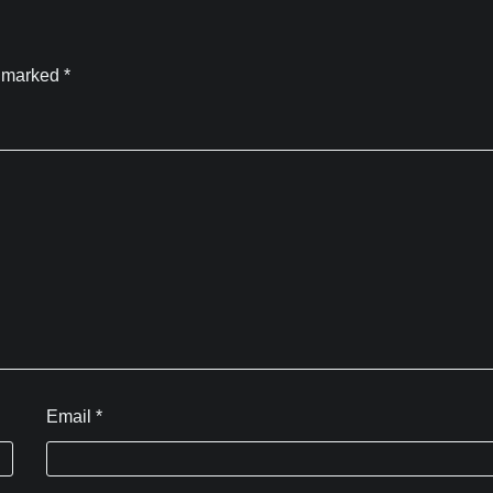
e marked
*
Email
*