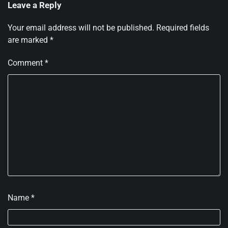
Leave a Reply
Your email address will not be published.
Required fields
are marked
*
Comment
*
Name
*