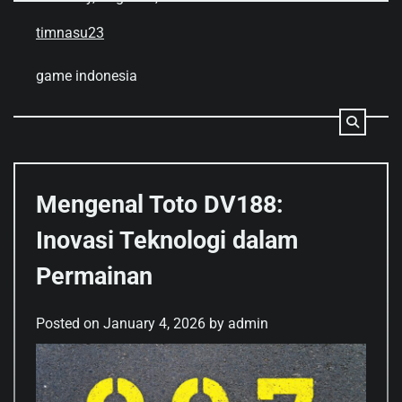
Skip
to
timnasu23
content
game indonesia
Mengenal Toto DV188:
Inovasi Teknologi dalam
Permainan
Posted on
January 4, 2026
by
admin