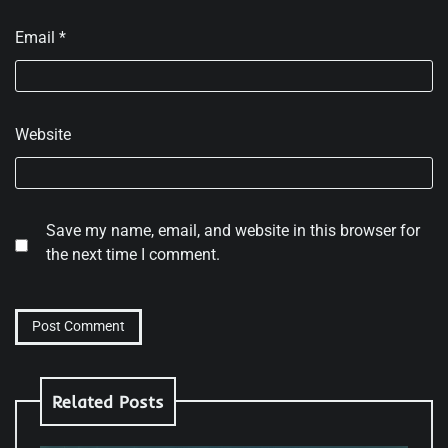
Email
*
Website
Save my name, email, and website in this browser for
the next time I comment.
Related Posts