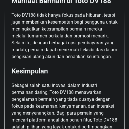
Manfaat Bermain di Toto DV188
Toto DV188 tidak hanya fokus pada hiburan, tetapi
juga memberikan kesempatan bagi pengguna untuk
meningkatkan keterampilan bermain mereka
melalui turnamen berkala dan promosi menarik.
Selain itu, dengan berbagai opsi pembayaran yang
mudah, pemain dapat menikmati fleksibilitas dalam
pengisian ulang akun dan penarikan keuntungan.
Kesimpulan
Sebagai salah satu inovasi dalam industri
permainan daring, Toto DV188 menawarkan
pengalaman bermain yang tiada duanya dengan
fokus pada keamanan, kenyamanan, dan interaksi
yang menyenangkan. Bagi para pemain yang
mencari platform andal dan penuh fitur, Toto DV188
adalah pilihan yang layak untuk dipertimbangkan.