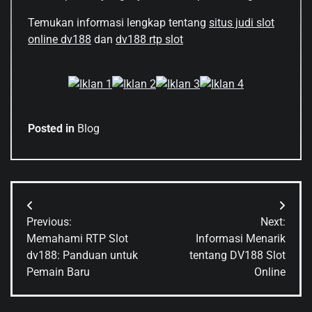
Temukan informasi lengkap tentang
situs judi slot
online dv188
dan
dv188 rtp slot
Posted in
Blog
Post
Previous:
Next:
navigation
Memahami RTP Slot
Informasi Menarik
dv188: Panduan untuk
tentang DV188 Slot
Pemain Baru
Online