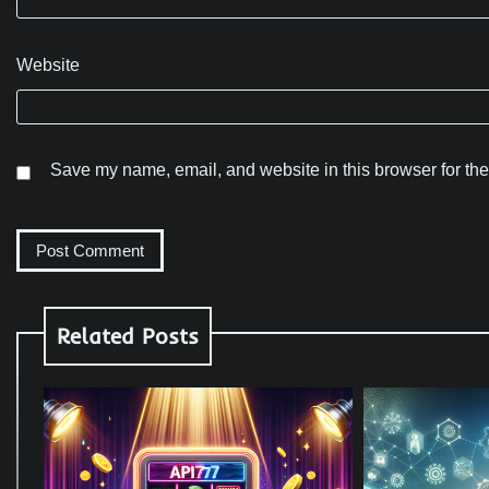
Website
Save my name, email, and website in this browser for the
Related Posts