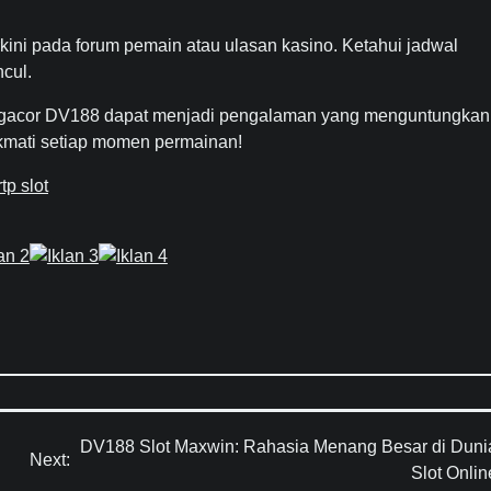
kini pada forum pemain atau ulasan kasino. Ketahui jadwal
cul.
slot gacor DV188 dapat menjadi pengalaman yang menguntungkan
ikmati setiap momen permainan!
tp slot
DV188 Slot Maxwin: Rahasia Menang Besar di Duni
Next:
Slot Onlin