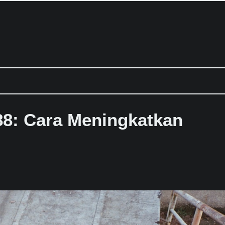
88: Cara Meningkatkan