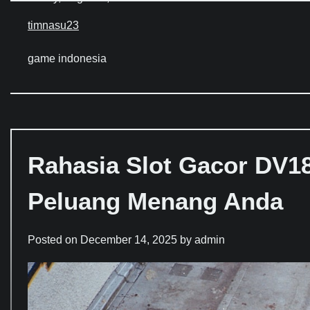
Skip
to
timnasu23
content
game indonesia
Rahasia Slot Gacor DV1
Peluang Menang Anda
Posted on
December 14, 2025
by
admin