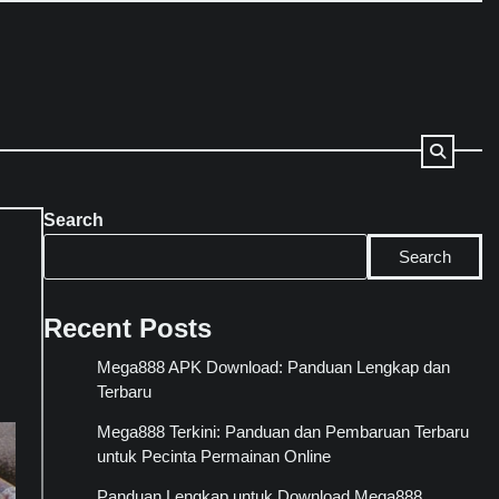
Search
Search
Recent Posts
Mega888 APK Download: Panduan Lengkap dan
Terbaru
Mega888 Terkini: Panduan dan Pembaruan Terbaru
untuk Pecinta Permainan Online
Panduan Lengkap untuk Download Mega888