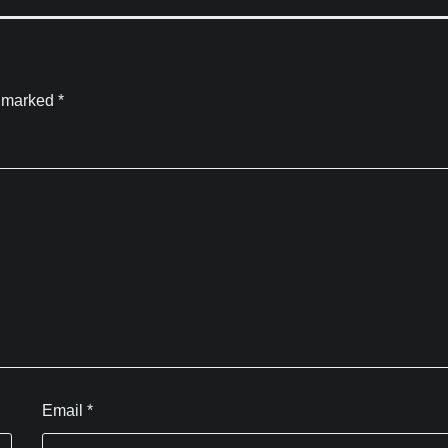
e marked
*
Email
*