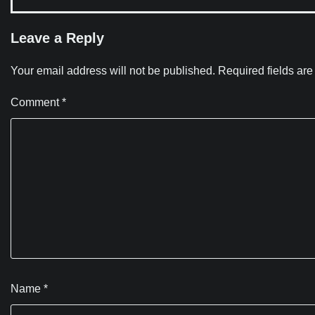
navigation
Leave a Reply
Your email address will not be published.
Required fields ar
Comment
*
Name
*