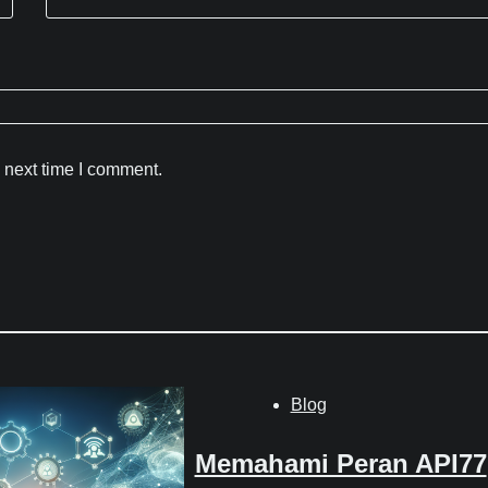
 next time I comment.
Blog
Memahami Peran API77