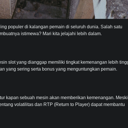
ling populer di kalangan pemain di seluruh dunia. Salah satu
buatnya istimewa? Mari kita jelajahi lebih dalam.
sin slot yang dianggap memiliki tingkat kemenangan lebih ting
aran yang sering serta bonus yang menguntungkan pemain.
atur kapan sebuah mesin akan memberikan kemenangan. Meski
tang volatilitas dan RTP (Return to Player) dapat membantu