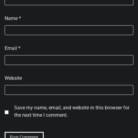
Name
*
Email
*
Website
Save my name, email, and website in this browser for
the next time I comment.