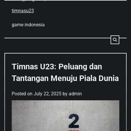
Skip
to
timnasu23
content
game indonesia
Timnas U23: Peluang dan
Tantangan Menuju Piala Dunia
Posted on
July 22, 2025
by
admin