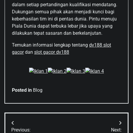
dalam setiap pertandingan kualifikasi mendatang.
Dukungan semua pihak akan menjadi kunci bagi
keberhasilan tim ini di pentas dunia. Pintu menuju
Piala Dunia dapat terbuka lebar jika upaya yang
dilakukan tepat sasaran dan berkelanjutan.
Temukan informasi lengkap tentang
dv188 slot
gacor
dan
slot gacor dv188
Posted in
Blog
Post
Previous:
Next: