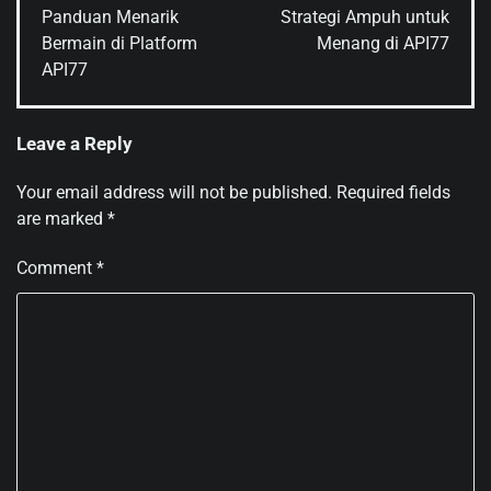
navigation
Panduan Menarik
Strategi Ampuh untuk
Bermain di Platform
Menang di API77
API77
Leave a Reply
Your email address will not be published.
Required fields
are marked
*
Comment
*