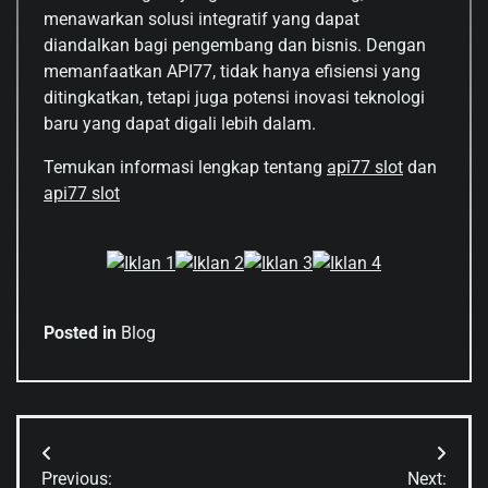
menawarkan solusi integratif yang dapat
diandalkan bagi pengembang dan bisnis. Dengan
memanfaatkan API77, tidak hanya efisiensi yang
ditingkatkan, tetapi juga potensi inovasi teknologi
baru yang dapat digali lebih dalam.
Temukan informasi lengkap tentang
api77 slot
dan
api77 slot
Posted in
Blog
Post
Previous:
Next: