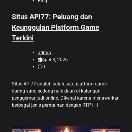
Blog
Situs API77: Peluang dan
Keunggulan Platform Game
Terkini
admin
April 8, 2026
0
Situs API77 adalah salah satu platform game
daring yang sedang naik daun di kalangan
penggemar judi online. Dikenal karena menawarkan
berbagai jenis permainan dengan RTP […]