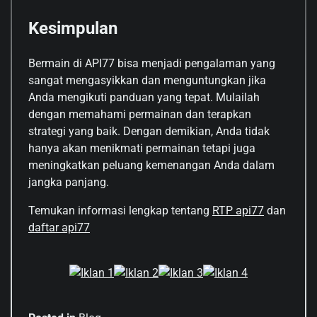
Kesimpulan
Bermain di API77 bisa menjadi pengalaman yang
sangat mengasyikkan dan menguntungkan jika
Anda mengikuti panduan yang tepat. Mulailah
dengan memahami permainan dan terapkan
strategi yang baik. Dengan demikian, Anda tidak
hanya akan menikmati permainan tetapi juga
meningkatkan peluang kemenangan Anda dalam
jangka panjang.
Temukan informasi lengkap tentang
RTP api77
dan
daftar api77