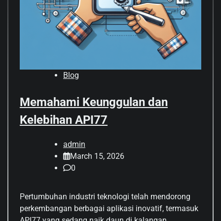
Blog
Memahami Keunggulan dan
Kelebihan API77
admin
March 15, 2026
0
Pertumbuhan industri teknologi telah mendorong
perkembangan berbagai aplikasi inovatif, termasuk
API77 yang sedang naik daun di kalangan