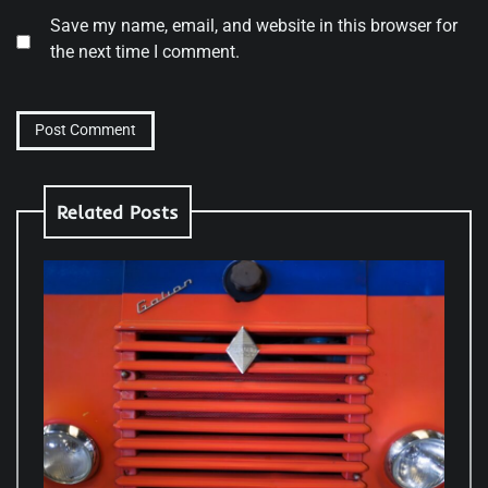
Save my name, email, and website in this browser for
the next time I comment.
Related Posts