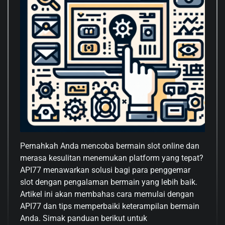
Pernahkah Anda mencoba bermain slot online dan
merasa kesulitan menemukan platform yang tepat?
API77 menawarkan solusi bagi para penggemar
slot dengan pengalaman bermain yang lebih baik.
Artikel ini akan membahas cara memulai dengan
API77 dan tips memperbaiki keterampilan bermain
Anda. Simak panduan berikut untuk