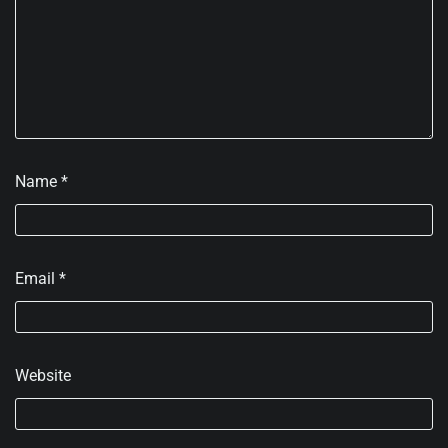
Name
*
Email
*
Website