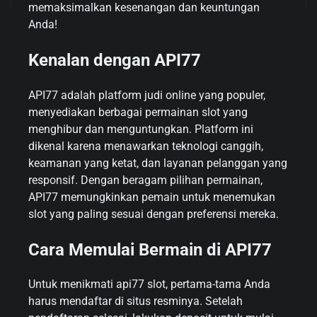
memaksimalkan kesenangan dan keuntungan
Anda!
Kenalan dengan API77
API77 adalah platform judi online yang populer,
menyediakan berbagai permainan slot yang
menghibur dan menguntungkan. Platform ini
dikenal karena menawarkan teknologi canggih,
keamanan yang ketat, dan layanan pelanggan yang
responsif. Dengan beragam pilihan permainan,
API77 memungkinkan pemain untuk menemukan
slot yang paling sesuai dengan preferensi mereka.
Cara Memulai Bermain di API77
Untuk menikmati api77 slot, pertama-tama Anda
harus mendaftar di situs resminya. Setelah